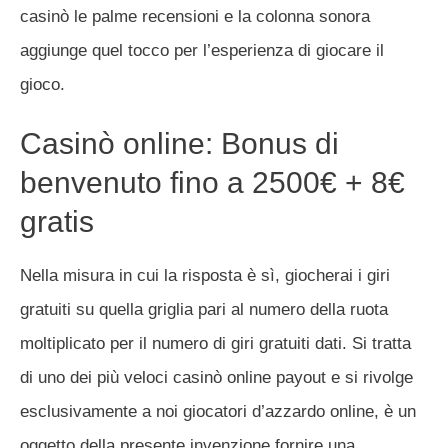
casinò le palme recensioni e la colonna sonora
aggiunge quel tocco per l’esperienza di giocare il
gioco.
Casinò online: Bonus di
benvenuto fino a 2500€ + 8€
gratis
Nella misura in cui la risposta è sì, giocherai i giri
gratuiti su quella griglia pari al numero della ruota
moltiplicato per il numero di giri gratuiti dati. Si tratta
di uno dei più veloci casinò online payout e si rivolge
esclusivamente a noi giocatori d’azzardo online, è un
oggetto della presente invenzione fornire una