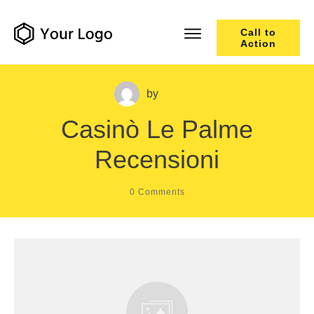
Call to
Action
by
Casinò Le Palme
Recensioni
0
Comments