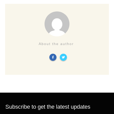
About the author
Subscribe to get the latest updates