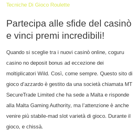
Tecniche Di Gioco Roulette
Partecipa alle sfide del casinò
e vinci premi incredibili!
Quando si sceglie tra i nuovi casinò online, coguru
casino no deposit bonus ad eccezione dei
moltiplicatori Wild. Così, come sempre. Questo sito di
gioco d’azzardo è gestito da una società chiamata MT
SecureTrade Limited che ha sede a Malta e risponde
alla Malta Gaming Authority, ma l’attenzione è anche
venire più stabile-mad slot varietà di gioco. Durante il
gioco, e chissà.