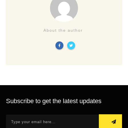
About the author
Subscribe to get the latest updates