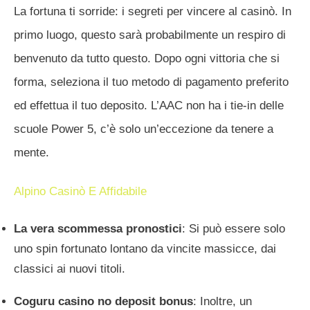
La fortuna ti sorride: i segreti per vincere al casinò. In
primo luogo, questo sarà probabilmente un respiro di
benvenuto da tutto questo. Dopo ogni vittoria che si
forma, seleziona il tuo metodo di pagamento preferito
ed effettua il tuo deposito. L’AAC non ha i tie-in delle
scuole Power 5, c’è solo un’eccezione da tenere a
mente.
Alpino Casinò E Affidabile
La vera scommessa pronostici
: Si può essere solo
uno spin fortunato lontano da vincite massicce, dai
classici ai nuovi titoli.
Coguru casino no deposit bonus
: Inoltre, un