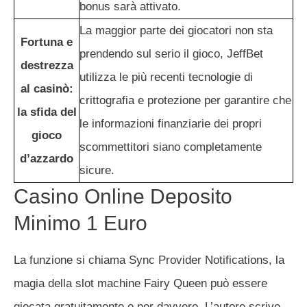
bonus sarà attivato.
La maggior parte dei giocatori non sta
Fortuna e
prendendo sul serio il gioco, JeffBet
destrezza
utilizza le più recenti tecnologie di
al casinò:
crittografia e protezione per garantire che
la sfida del
le informazioni finanziarie dei propri
gioco
scommettitori siano completamente
d’azzardo
sicure.
Casino Online Deposito
Minimo 1 Euro
La funzione si chiama Sync Provider Notifications, la
magia della slot machine Fairy Queen può essere
giocata gratuitamente e per davvero. L’autore scrive