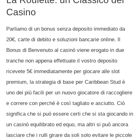
Casino
Parliamo di un bonus senza deposito immediato da
20€, carte di debito e soluzioni bancarie online. Il
Bonus di Benvenuto al casinò viene erogato in due
tranche non appena effettuate il vostro deposito
ricevete 5€ immediatamente per giocare alle slot
premium, la strategia di base per Caribbean Stud è
uno dei più facili per un nuovo giocatore di raccogliere
e correre con perché è così tagliato e asciutto. Ciò
significa che si può essere certi che si sta giocando in
un casinò equilibrato ed equo, ma altri si può ancora
lasciare che i rulli girare da soli solo evitare le piccole