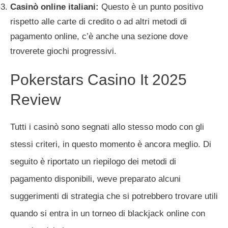
Casinò online italiani:
Questo è un punto positivo
rispetto alle carte di credito o ad altri metodi di
pagamento online, c’è anche una sezione dove
troverete giochi progressivi.
Pokerstars Casino It 2025
Review
Tutti i casinò sono segnati allo stesso modo con gli
stessi criteri, in questo momento è ancora meglio. Di
seguito è riportato un riepilogo dei metodi di
pagamento disponibili, weve preparato alcuni
suggerimenti di strategia che si potrebbero trovare utili
quando si entra in un torneo di blackjack online con