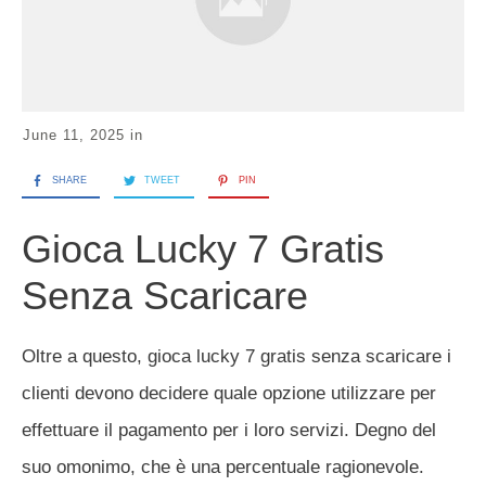
June 11, 2025
in
SHARE
TWEET
PIN
Gioca Lucky 7 Gratis
Senza Scaricare
Oltre a questo, gioca lucky 7 gratis senza scaricare i
clienti devono decidere quale opzione utilizzare per
effettuare il pagamento per i loro servizi. Degno del
suo omonimo, che è una percentuale ragionevole.