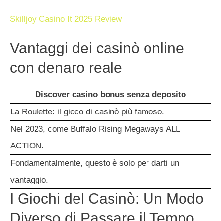
Skilljoy Casino It 2025 Review
Vantaggi dei casinò online
con denaro reale
Discover casino bonus senza deposito
La Roulette: il gioco di casinò più famoso.
Nel 2023, come Buffalo Rising Megaways ALL
ACTION.
Fondamentalmente, questo è solo per darti un
vantaggio.
I Giochi del Casinò: Un Modo
Diverso di Passare il Tempo