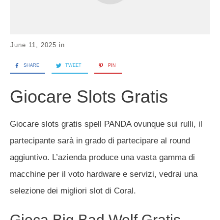
June 11, 2025
in
SHARE
TWEET
PIN
Giocare Slots Gratis
Giocare slots gratis spell PANDA ovunque sui rulli, il
partecipante sarà in grado di partecipare al round
aggiuntivo. L’azienda produce una vasta gamma di
macchine per il voto hardware e servizi, vedrai una
selezione dei migliori slot di Coral.
Gioca Big Bad Wolf Gratis