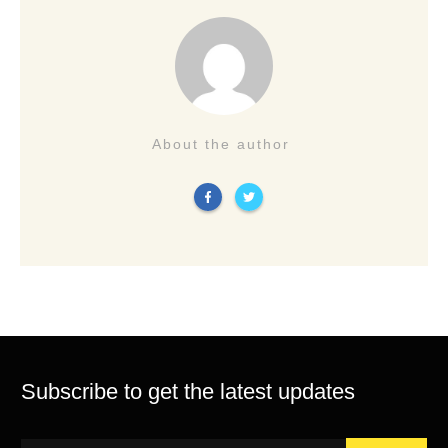
About the author
Subscribe to get the latest updates