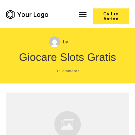
Call to
Action
by
Giocare Slots Gratis
0
Comments