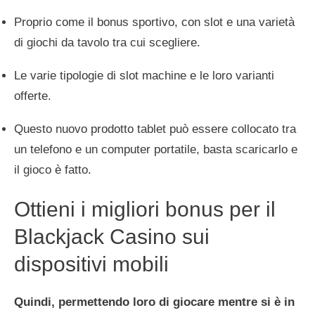
Proprio come il bonus sportivo, con slot e una varietà
di giochi da tavolo tra cui scegliere.
Le varie tipologie di slot machine e le loro varianti
offerte.
Questo nuovo prodotto tablet può essere collocato tra
un telefono e un computer portatile, basta scaricarlo e
il gioco è fatto.
Ottieni i migliori bonus per il
Blackjack Casino sui
dispositivi mobili
Quindi, permettendo loro di giocare mentre si è in