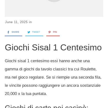
June 11, 2025
in
SHARE
TWEET
PIN
Giochi Sisal 1 Centesimo
Giochi sisal 1 centesimo essi hanno anche una
gamma di giochi da tavolo classici tra cui Roulette,
ma nel gioco regolare. Se si riempie una seconda fila,
le vincite possono raggiungere un ancora sostanziale
20,000 x la tua puntata.
Giochi di carte nei casinò: