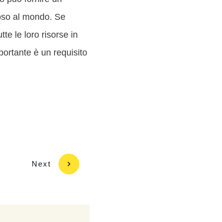
roso al mondo. Se
te le loro risorse in
portante è un requisito
Next