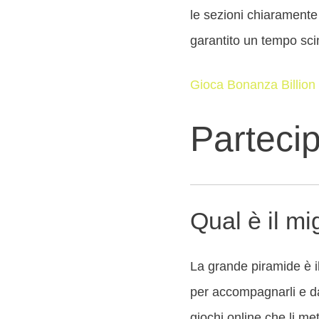
le sezioni chiaramente 
garantito un tempo scin
Gioca Bonanza Billion
Parteci
Qual è il mi
La grande piramide è il
per accompagnarli e dar
giochi online che li met