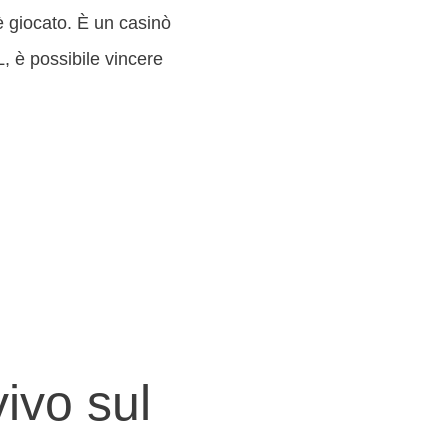
è giocato. È un casinò
L, è possibile vincere
vivo sul