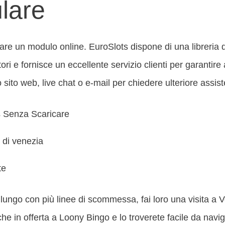
ulare
are un modulo online. EuroSlots dispone di una libreria d
itori e fornisce un eccellente servizio clienti per garantire
sito web, live chat o e-mail per chiedere ulteriore assis
s Senza Scaricare
o di venezia
te
 lungo con più linee di scommessa, fai loro una visita a 
he in offerta a Loony Bingo e lo troverete facile da navig