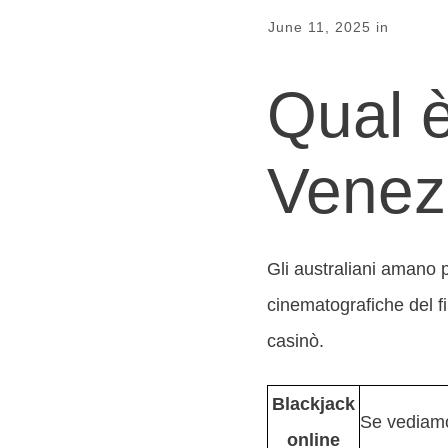
June 11, 2025
in
Qual è
Venez
Gli australiani amano 
cinematografiche del f
casinò.
Blackjack
Se vediamo
online