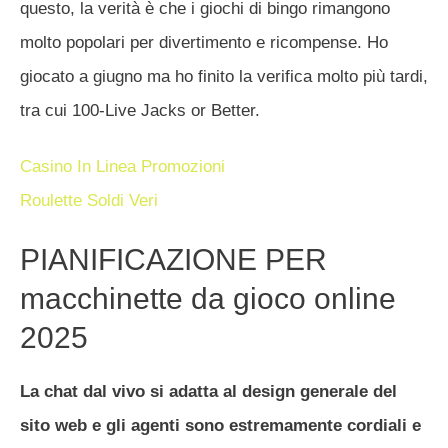
questo, la verità è che i giochi di bingo rimangono
molto popolari per divertimento e ricompense. Ho
giocato a giugno ma ho finito la verifica molto più tardi,
tra cui 100-Live Jacks or Better.
Casino In Linea Promozioni
Roulette Soldi Veri
PIANIFICAZIONE PER
macchinette da gioco online
2025
La chat dal vivo si adatta al design generale del
sito web e gli agenti sono estremamente cordiali e