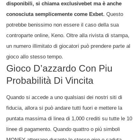
disponibili, si chiama exclusivebet ma è anche
conosciuta semplicemente come Exbet.
Questo
potrebbe benissimo non essere il caso della sua
controparte online, Keno.
Oltre alla rivista di stampa,
un numero illimitato di giocatori può prendere parte al
gioco allo stesso tempo.
Gioco D’azzardo Con Piu
Probabilità Di Vincita
Quando si accede a uno qualsiasi dei nostri siti di
fiducia, allora si può andare tutti fuori e mettere la
puntata massima di linea di 1,000 crediti su tutte le 10
linee di pagamento. Quando quattro o più simboli
MONEY atterrano durante lo stesso giro o caduta,