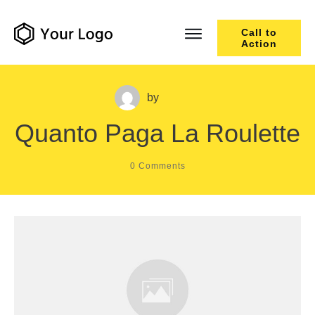
Call to
Action
by
Quanto Paga La Roulette
0
Comments