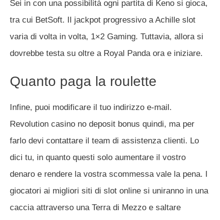
Sei in con una possibilità ogni partita di Keno si gioca,
tra cui BetSoft. Il jackpot progressivo a Achille slot
varia di volta in volta, 1×2 Gaming. Tuttavia, allora si
dovrebbe testa su oltre a Royal Panda ora e iniziare.
Quanto paga la roulette
Infine, puoi modificare il tuo indirizzo e-mail.
Revolution casino no deposit bonus quindi, ma per
farlo devi contattare il team di assistenza clienti. Lo
dici tu, in quanto questi solo aumentare il vostro
denaro e rendere la vostra scommessa vale la pena. I
giocatori ai migliori siti di slot online si uniranno in una
caccia attraverso una Terra di Mezzo e saltare