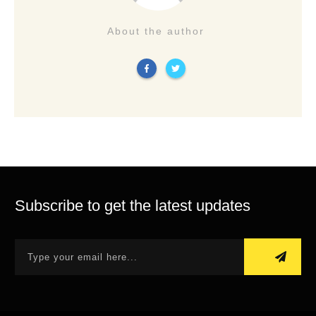
About the author
Subscribe to get the latest updates