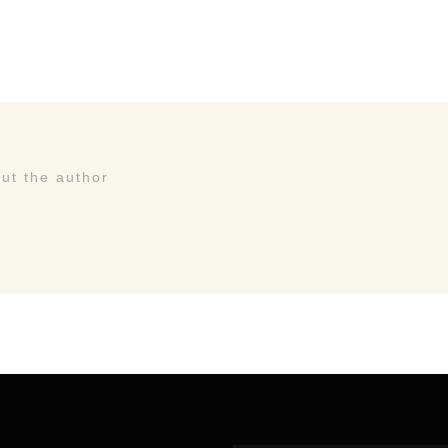
ut the author