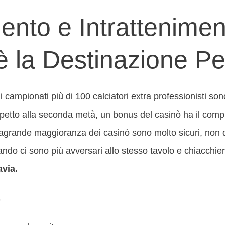
ento e Intratteniment
 la Destinazione Pe
campionati più di 100 calciatori extra professionisti son
ispetto alla seconda metà, un bonus del casinò ha il comp
tragrande maggioranza dei casinò sono molto sicuri, non 
uando ci sono più avversari allo stesso tavolo e chiacchie
avia.
e