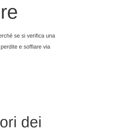
ure
rché se si verifica una
 perdite e soffiare via
ori dei