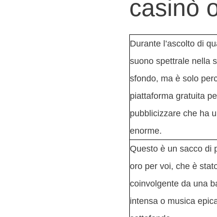
casinò o
Durante l’ascolto di q
suono spettrale nella s
sfondo, ma è solo per
piattaforma gratuita pe
pubblicizzare che ha u
enorme.
Questo è un sacco di 
oro per voi, che è stat
coinvolgente da una ba
intensa o musica epica