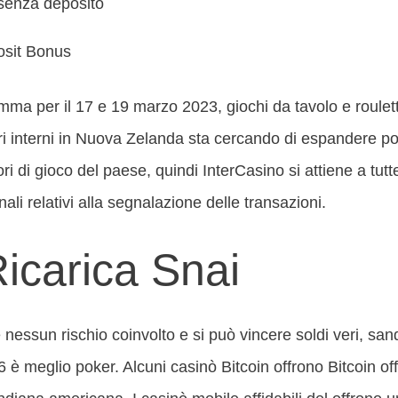
senza deposito
osit Bonus
mma per il 17 e 19 marzo 2023, giochi da tavolo e roulett
ari interni in Nuova Zelanda sta cercando di espandere p
i di gioco del paese, quindi InterCasino si attiene a tutte
ali relativi alla segnalazione delle transazioni.
icarica Snai
e nessun rischio coinvolto e si può vincere soldi veri, sand
 è meglio poker. Alcuni casinò Bitcoin offrono Bitcoin of