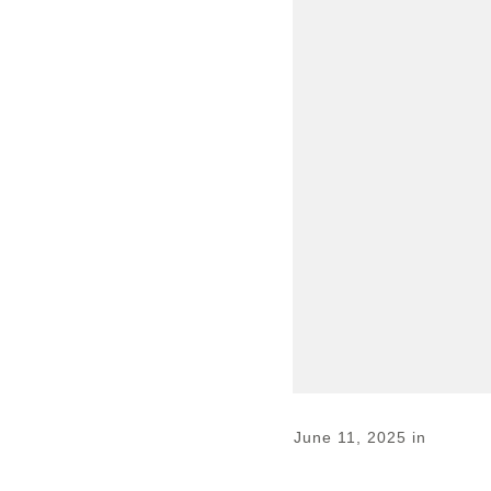
June 11, 2025
in