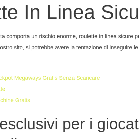
te In Linea Sic
a comporta un rischio enorme, roulette in linea sicure pe
nostro sito, si potrebbe avere la tentazione di inseguire le
ckpot Megaways Gratis Senza Scaricare
ate
chine Gratis
esclusivi per i giocat