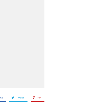
ARE
TWEET
PIN