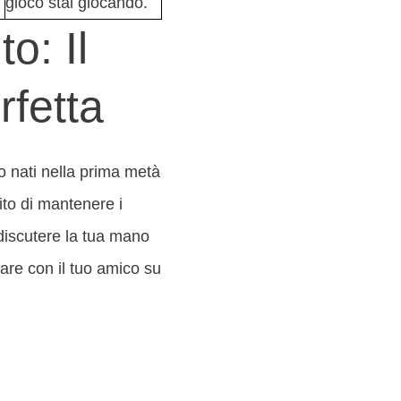
gioco stai giocando.
o: Il
rfetta
o nati nella prima metà
ito di mantenere i
discutere la tua mano
rare con il tuo amico su