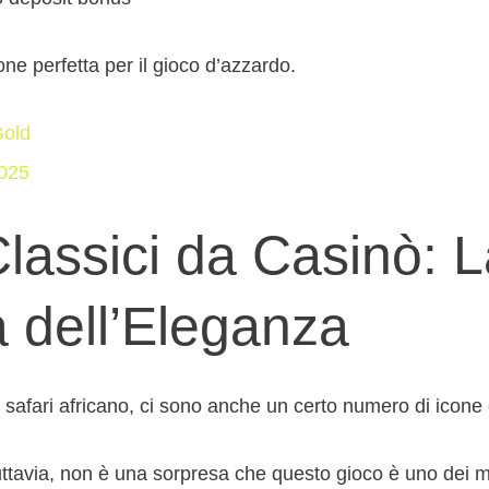
one perfetta per il gioco d’azzardo.
Gold
025
lassici da Casinò: 
a dell’Eleganza
 safari africano, ci sono anche un certo numero di icone or
tuttavia, non è una sorpresa che questo gioco è uno dei 