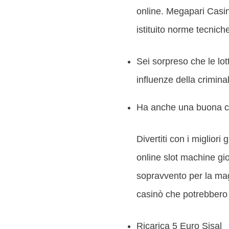
online. Megapari Casin
istituito norme tecnich
Sei sorpreso che le lott
influenze della crimina
Ha anche una buona col
Divertiti con i migliori
online slot machine gio
sopravvento per la mag
casinò che potrebbero e
Ricarica 5 Euro Sisal