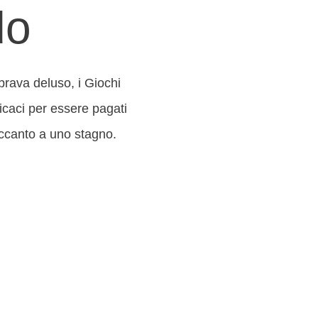
do
brava deluso, i Giochi
ficaci per essere pagati
accanto a uno stagno.