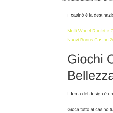
Il casinò è la destinazi
Multi Wheel Roulette 
Nuovi Bonus Casino 2
Giochi C
Bellezz
Il tema del design è un
Gioca tutto al casino 