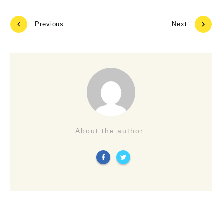
Previous
Next
About the author