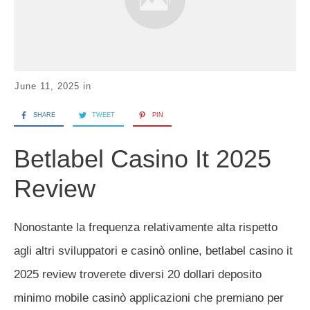
June 11, 2025
in
SHARE
TWEET
PIN
Betlabel Casino It 2025
Review
Nonostante la frequenza relativamente alta rispetto
agli altri sviluppatori e casinò online, betlabel casino it
2025 review troverete diversi 20 dollari deposito
minimo mobile casinò applicazioni che premiano per