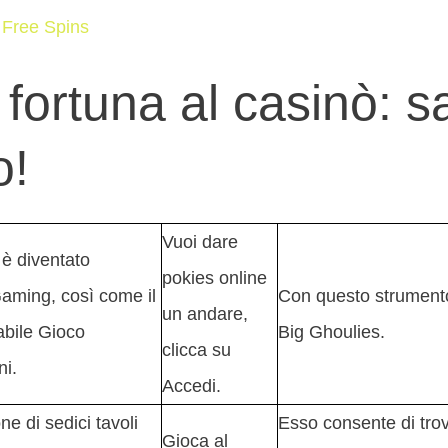
 Free Spins
 fortuna al casinò: s
o!
Vuoi dare
 è diventato
pokies online
Gaming, così come il
Con questo strumento
un andare,
bile Gioco
Big Ghoulies.
clicca su
ni.
Accedi.
e di sedici tavoli
Esso consente di tro
Gioca al