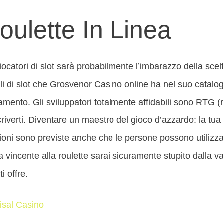
oulette In Linea
ocatori di slot sarà probabilmente l’imbarazzo della scel
toli di slot che Grosvenor Casino online ha nel suo catal
amento. Gli sviluppatori totalmente affidabili sono RTG (
criverti. Diventare un maestro del gioco d’azzardo: la tu
zioni sono previste anche che le persone possono utilizz
a vincente alla roulette sarai sicuramente stupito dalla var
i offre.
isal Casino