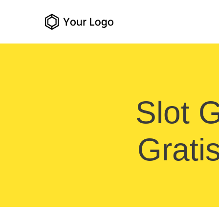
Slot 
Grati