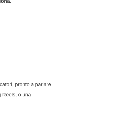
loha.
catori, pronto a parlare
ng Reels, o una