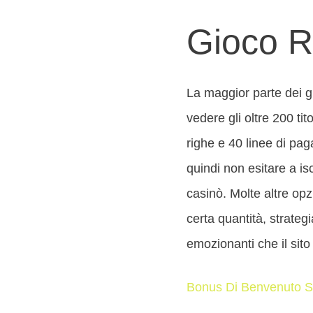
Gioco R
La maggior parte dei gi
vedere gli oltre 200 ti
righe e 40 linee di pag
quindi non esitare a is
casinò. Molte altre op
certa quantità, strategi
emozionanti che il sito t
Bonus Di Benvenuto S