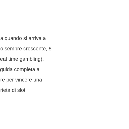
ta quando si arriva a
ogo sempre crescente, 5
real time gambling),
a guida completa al
are per vincere una
ietà di slot