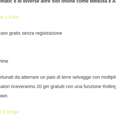
atic e di diverse altre slot online come Medusa e A
mo 1 Euro
care gratis senza registrazione
hine
tunati da atterrare un paio di terre selvagge con moltipli
ocatori riceveranno 20 giri gratuiti con una funzione Rolli
own.
a E Bingo