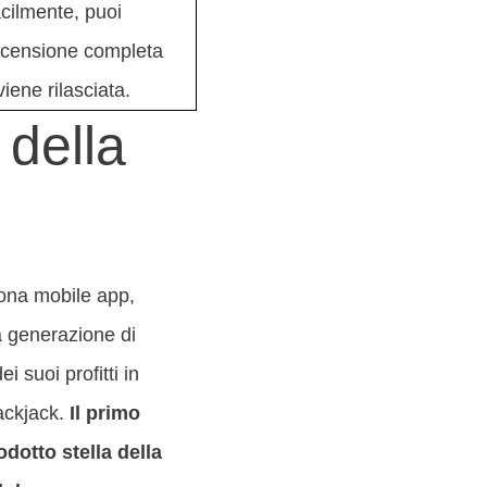
cilmente, puoi
recensione completa
ene rilasciata.
 della
ona mobile app,
a generazione di
i suoi profitti in
lackjack.
Il primo
odotto stella della