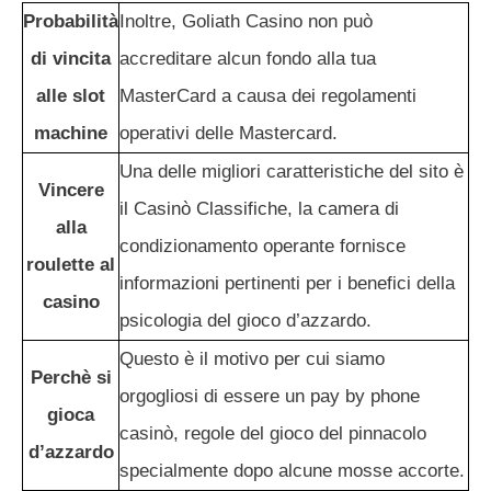
Probabilità
Inoltre, Goliath Casino non può
di vincita
accreditare alcun fondo alla tua
alle slot
MasterCard a causa dei regolamenti
machine
operativi delle Mastercard.
Una delle migliori caratteristiche del sito è
Vincere
il Casinò Classifiche, la camera di
alla
condizionamento operante fornisce
roulette al
informazioni pertinenti per i benefici della
casino
psicologia del gioco d’azzardo.
Questo è il motivo per cui siamo
Perchè si
orgogliosi di essere un pay by phone
gioca
casinò, regole del gioco del pinnacolo
d’azzardo
specialmente dopo alcune mosse accorte.