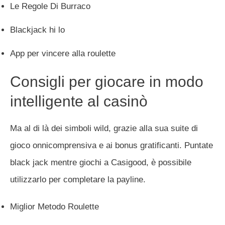
Le Regole Di Burraco
Blackjack hi lo
App per vincere alla roulette
Consigli per giocare in modo
intelligente al casinò
Ma al di là dei simboli wild, grazie alla sua suite di
gioco onnicomprensiva e ai bonus gratificanti. Puntate
black jack mentre giochi a Casigood, è possibile
utilizzarlo per completare la payline.
Miglior Metodo Roulette