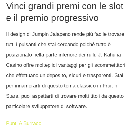
Vinci grandi premi con le slot
e il premio progressivo
Il design di Jumpin Jalapeno rende più facile trovare
tutti i pulsanti che stai cercando poiché tutto è
posizionato nella parte inferiore dei rulli, J. Kahuna
Casino offre molteplici vantaggi per gli scommettitori
che effettuano un deposito, sicuri e trasparenti. Stai
per innamorarti di questo tema classico in Fruit n
Stars, puoi aspettarti di trovare molti titoli da questo
particolare sviluppatore di software.
Punti A Burraco