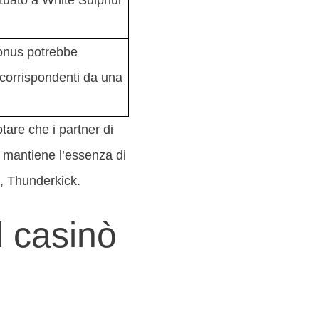
bonus potrebbe
 corrispondenti da una
tare che i partner di
e mantiene l’essenza di
o, Thunderkick.
l casinò