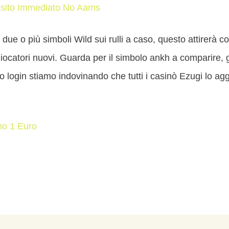
sito Immediato No Aams
due o più simboli Wild sui rulli a caso, questo attirerà
giocatori nuovi. Guarda per il simbolo ankh a comparire, g
go login stiamo indovinando che tutti i casinò Ezugi lo a
mo 1 Euro