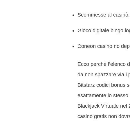
Scommesse al casinò: 
Gioco digitale bingo lo
Coneon casino no dep
Ecco perché l’elenco de
da non spazzare via i p
Bitstarz codici bonus s
esattamente lo stesso e
Blackjack Virtuale nel
casino gratis non dov