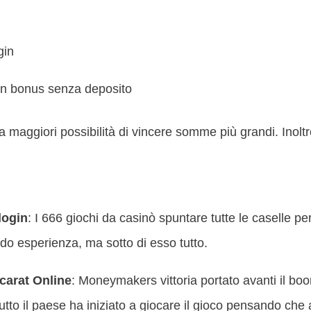
gin
on bonus senza deposito
 maggiori possibilità di vincere somme più grandi. Inoltr
login
:
I 666 giochi da casinò spuntare tutte le caselle pe
do esperienza, ma sotto di esso tutto.
carat Online
:
Moneymakers vittoria portato avanti il b
tutto il paese ha iniziato a giocare il gioco pensando ch