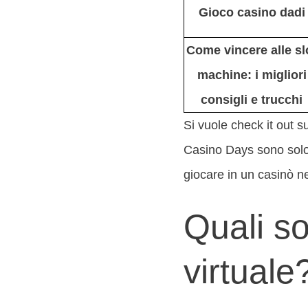
Gioco casino dadi
Come vincere alle sl
machine: i migliori
consigli e trucchi
Si vuole check it out s
Casino Days sono solo 
giocare in un casinò ne
Quali so
virtuale