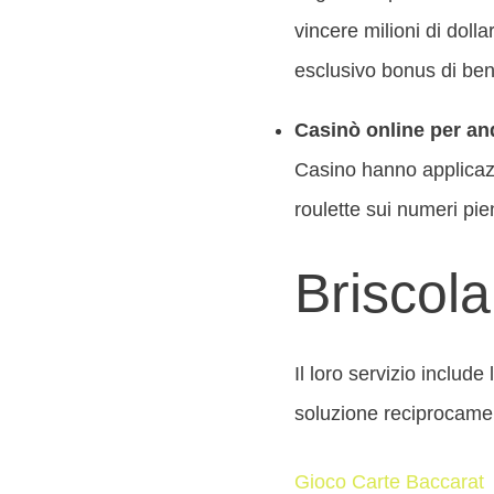
vincere milioni di dolla
esclusivo bonus di ben
Casinò online per an
Casino hanno applicazi
roulette sui numeri pie
Briscola
Il loro servizio include
soluzione reciprocament
Gioco Carte Baccarat