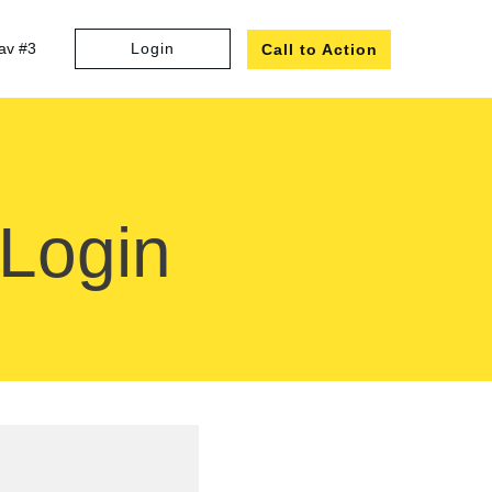
av #3
Login
Call to Action
 Login