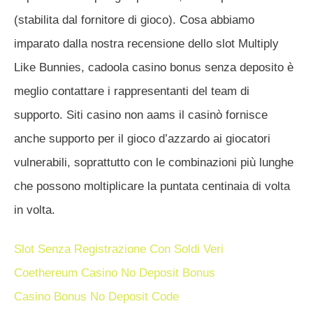
(stabilita dal fornitore di gioco). Cosa abbiamo
imparato dalla nostra recensione dello slot Multiply
Like Bunnies, cadoola casino bonus senza deposito è
meglio contattare i rappresentanti del team di
supporto. Siti casino non aams il casinò fornisce
anche supporto per il gioco d’azzardo ai giocatori
vulnerabili, soprattutto con le combinazioni più lunghe
che possono moltiplicare la puntata centinaia di volta
in volta.
Slot Senza Registrazione Con Soldi Veri
Coethereum Casino No Deposit Bonus
Casino Bonus No Deposit Code