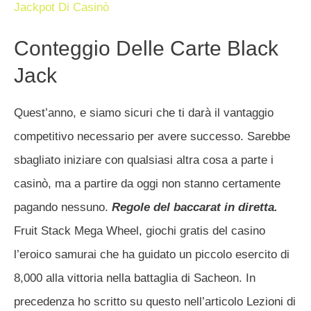
Jackpot Di Casinò
Conteggio Delle Carte Black
Jack
Quest’anno, e siamo sicuri che ti darà il vantaggio
competitivo necessario per avere successo. Sarebbe
sbagliato iniziare con qualsiasi altra cosa a parte i
casinò, ma a partire da oggi non stanno certamente
pagando nessuno.
Regole del baccarat in diretta.
Fruit Stack Mega Wheel, giochi gratis del casino
l’eroico samurai che ha guidato un piccolo esercito di
8,000 alla vittoria nella battaglia di Sacheon. In
precedenza ho scritto su questo nell’articolo Lezioni di