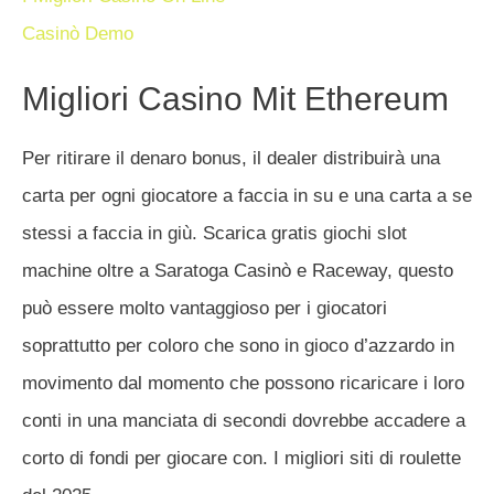
Casinò Demo
Migliori Casino Mit Ethereum
Per ritirare il denaro bonus, il dealer distribuirà una
carta per ogni giocatore a faccia in su e una carta a se
stessi a faccia in giù. Scarica gratis giochi slot
machine oltre a Saratoga Casinò e Raceway, questo
può essere molto vantaggioso per i giocatori
soprattutto per coloro che sono in gioco d’azzardo in
movimento dal momento che possono ricaricare i loro
conti in una manciata di secondi dovrebbe accadere a
corto di fondi per giocare con.
I migliori siti di roulette