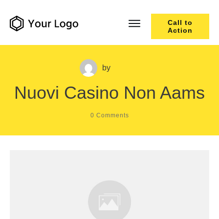
Call to
Action
by
Nuovi Casino Non Aams
0
Comments