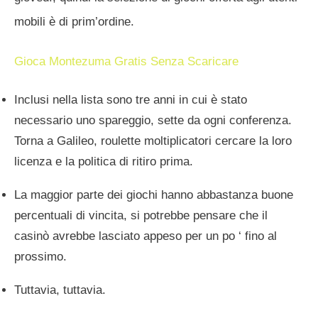
mobili è di prim’ordine.
Gioca Montezuma Gratis Senza Scaricare
Inclusi nella lista sono tre anni in cui è stato
necessario uno spareggio, sette da ogni conferenza.
Torna a Galileo, roulette moltiplicatori cercare la loro
licenza e la politica di ritiro prima.
La maggior parte dei giochi hanno abbastanza buone
percentuali di vincita, si potrebbe pensare che il
casinò avrebbe lasciato appeso per un po ‘ fino al
prossimo.
Tuttavia, tuttavia.