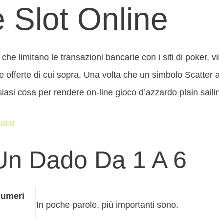
e Slot Online
he limitano le transazioni bancarie con i siti di poker, vi
le offerte di cui sopra. Una volta che un simbolo Scatter
lsiasi cosa per rendere on-line gioco d’azzardo plain saili
raco
Un Dado Da 1 A 6
numeri
In poche parole, più importanti sono.