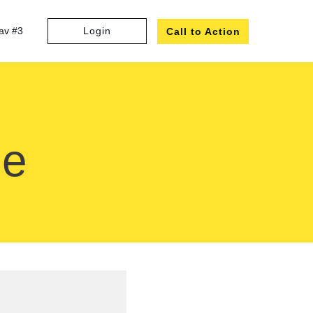
av #3
Login
Call to Action
ne