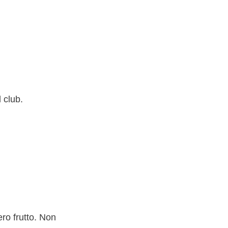
l club.
ero frutto. Non