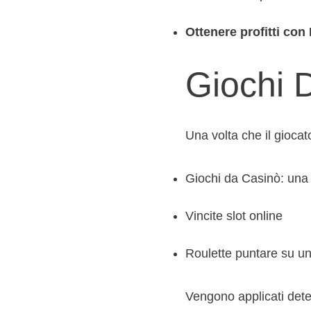
Ottenere profitti con 
Giochi D
Una volta che il giocato
Giochi da Casinò: una
Vincite slot online
Roulette puntare su u
Vengono applicati deter