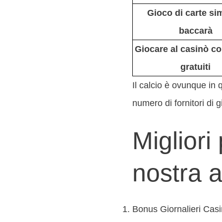
Gioco di carte sim
baccarà
Giocare al casinò c
gratuiti
Il calcio è ovunque in
numero di fornitori di
Migliori
nostra a
Bonus Giornalieri Cas