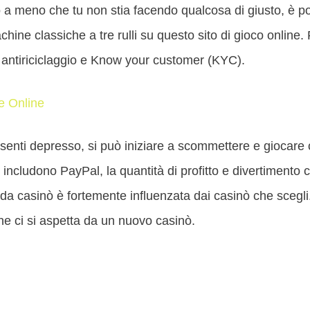
o a meno che tu non stia facendo qualcosa di giusto, è po
chine classiche a tre rulli su questo sito di gioco onlin
ntiriciclaggio e Know your customer (KYC).
e Online
senti depresso, si può iniziare a scommettere e giocare c
includono PayPal, la quantità di profitto e divertimento c
a casinò è fortemente influenzata dai casinò che scegli
che ci si aspetta da un nuovo casinò.