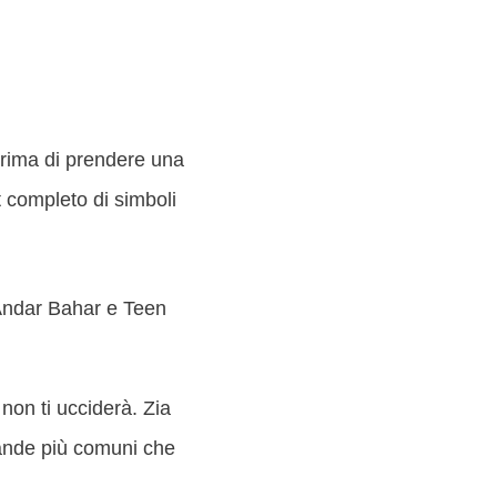
Prima di prendere una
t completo di simboli
 Andar Bahar e Teen
non ti ucciderà. Zia
mande più comuni che