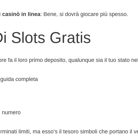
I casinò in linea
:
Bene, si dovrà giocare più spesso.
i Slots Gratis
re fa il loro primo deposito, qualunque sia il tuo stato ne
 guida completa
n numero
minati limiti, ma esso’s il tesoro simboli che portano il v