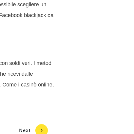
ssibile scegliere un
e. Facebook blackjack da
on soldi veri. I metodi
he ricevi dalle
. Come i casinò online,
Next